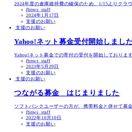
2024年度の倉庫維持費の確保のため、1/15よりクラウ
fbnws_staff
投
2024年1月17日
稿
支援のお願い
日
支援のお願い
Yahoo!ネット募金受付開始しまし
Yahoo!ネット募金での寄付の受付を開始しておりま
fbnws_staff
投
2023年5月29日
稿
支援のお願い
日
支援のお願い
つながる募金 はじまりました
ソフトバンクユーザーの方が、携帯料金と併せて募金
fbnws_staff
投
2022年10月10日
稿
支援のお願い
日