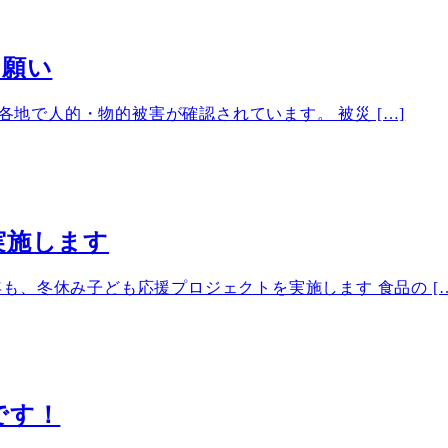
お願い
、各地で人的・物的被害が確認されています。 被災 […]
実施します
、冬休み子ども応援プロジェクトを実施します 食品の […
です！