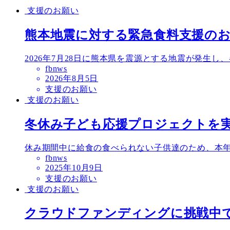
支援のお願い
熊本地震に対する緊急食料支援の
2026年7月28日に熊本県を震源とする地震が発生し
fbnws
投
2026年8月5日
稿
支援のお願い
日
支援のお願い
冬休み子ども応援プロジェクトを
休み期間中に給食の食べられない子供達のため、本年も
fbnws
投
2025年10月9日
稿
支援のお願い
日
支援のお願い
クラウドファンディングに挑戦中