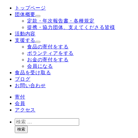
メ
トップページ
イ
団体概要
ン
定款・年次報告書・各種規定
コ
提携・協力団体、支えてくださる皆様
ン
活動内容
テ
支援する
ン
食品の寄付をする
ツ
ボランティアをする
へ
お金の寄付をする
移
会員になる
動
食品を受け取る
ブログ
お問い合わせ
寄付
会員
アクセス
検
索
検索