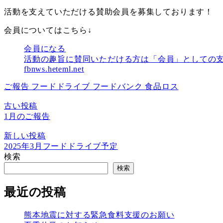
活動を支えていただける賛助会員を募集しております！
会員についてはこちら↓
会員になる
活動の趣旨に賛同いただける方は「会員」としての支
fbnws.heteml.net
ご報告
フードドライブ
フードバンク
食品ロス
古い投稿
1月のご報告
新しい投稿
2025年3月フードドライブ予定
検索
検索
最近の投稿
熊本地震に対する緊急食料支援のお願い