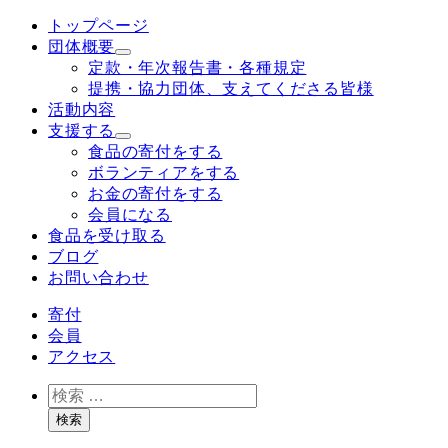
メ
トップページ
イ
団体概要
ン
定款・年次報告書・各種規定
コ
提携・協力団体、支えてくださる皆様
ン
活動内容
テ
支援する
ン
食品の寄付をする
ツ
ボランティアをする
へ
お金の寄付をする
移
会員になる
動
食品を受け取る
ブログ
お問い合わせ
寄付
会員
アクセス
検
索
検索