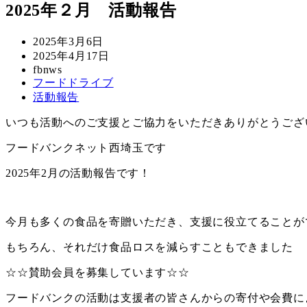
2025年２月 活動報告
投
2025年3月6日
稿
更
2025年4月17日
日
新
著
fbnws
カ
フードドライブ
日
者
テ
カ
活動報告
ゴ
テ
いつも活動へのご支援とご協力をいただきありがとうござ
リ
ゴ
ー
リ
フードバンクネット西埼玉です
ー
2025年2月の活動報告です！
今月も多くの食品を寄贈いただき、支援に役立てることが
もちろん、それだけ食品ロスを減らすこともできました
☆☆賛助会員を募集しています☆☆
フードバンクの活動は支援者の皆さんからの寄付や会費に